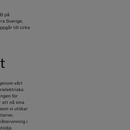
AB på
ra Sverige,
pgår till cirka
t
 genom vårt
rielektriska
ången för
 att nå sina
 som vi utökar
terier,
iåtervinning i
stödja