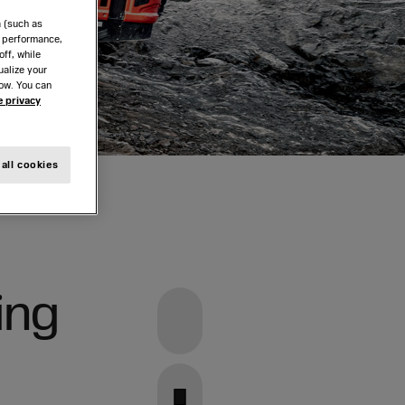
Johan Kerstell
a (such as
e performance,
Mattias Nilsson
ff, while
ualize your
Björn Roodzant
low. You can
Sofia Sirvell
e privacy
Åsa Thunman
Riskhantering
all cookies
Översikt
t
Nyckelrisker 2023
ring
Linkedin
Nedladdningar