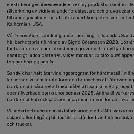
elektrifieringen investerade vi i en ny produktionsenhet i M
tillverkning av eldrivna underjordslastare och gruvtruckar 
tillkännagav planer på att utöka vårt kompetenscenter för b
Kalifornien, USA.
Vår innovation "Laddning under borrning" tilldelades Sandv
hållbarhetspris till minne av Sigrid Göransson 2023. Lösn
för batteridriven borrutrustning i gruvor och utnyttjar borrcy
samtidigt ladda batteriet, vilket minskar koldioxidutsläppe
ton per borrigg och år.
Sandvik har haft återvinningsprogram för hårdmetall i mån
lanserade vi som första företag i branschen ett återvinnin
borrkronor i hårdmetall med målet att samla in 90 procent
egentillverkade borrkronor senast 2025. Andra tillverkare
borrkronor kan också återvinnas inom ramen för det nya init
Vi undertecknade en avsiktsförklaring med ståltillverkare
säkerställer tillgång till fossilfritt stål för framtida produkt
och truckar.