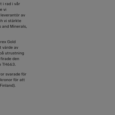
t i rad i vår
e vi
 leverantör av
h vi stärkte
 and Minerals,
orex Gold
t värde av
på utrustning
 firade den
h TH663.
or svarade för
kronor för att
Finland).