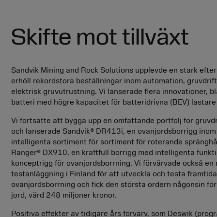
Skifte mot tillväxt
Sandvik Mining and Rock Solutions upplevde en stark efte
erhöll rekordstora beställningar inom automation, gruvdrift
elektrisk gruvutrustning. Vi lanserade flera innovationer, b
batteri med högre kapacitet för batteridrivna (BEV) lastare
Vi fortsatte att bygga upp en omfattande portfölj för gruvdr
och lanserade Sandvik® DR413i, en ovanjordsborrigg inom
intelligenta sortiment för sortiment för roterande spränghå
Ranger® DX910, en kraftfull borrigg med intelligenta funkt
konceptrigg för ovanjordsborrning. Vi förvärvade också en 
testanläggning i Finland för att utveckla och testa framtida
ovanjordsborrning och fick den största ordern någonsin för
jord, värd 248 miljoner kronor.
Positiva effekter av tidigare års förvärv, som Deswik (prog