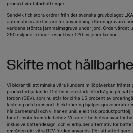
produktivitetsförbättringar.
Sandvik fick stora ordrar från det svenska gruvbolaget LK
automatiserade lastare för användning i Kirunagruvan i nor
världens största järnmalmsgruva under jord. Ordervärdet up
250 miljoner kronor respektive 120 miljoner kronor.
Skifte mot hållbarhe
Vi bidrar till att minska våra kunders miljöpåverkan främst
produkterbjudande. Det finns en stark efterfrågan på batte
fordon (BEV), som nu står för cirka 15 procent av ordering
lastning och transport. Elektrifiering hjälper gruvoperatörer
hållbarhetsmål och vi har en unik elektrisk produktportfölj,
för att möta framtida behov. Vi tar ett helhetsansvar för bat
inklusive batteridesign, och vi erbjuder alternativ för batter
områden där våra BEV-fordon används. För att ytterligare 