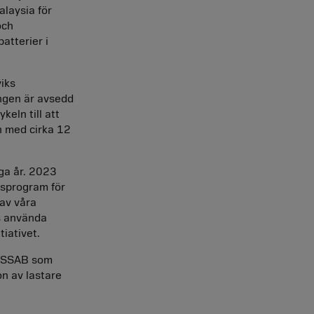
alaysia för
och
atterier i
iks
ingen är avsedd
keln till att
n med cirka 12
ga år. 2023
gsprogram för
 av våra
s använda
iativet.
n SSAB som
ion av lastare