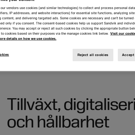
medarbetare
medarbetare
Styrelsens utskott
Helena Stjernholm
Innovationer
Innovationer
our vendors use cookies (and similar technologies) to collect and process personal dat
ifiers, IP addresses, and website interactions) for essential site functions, analyzing sit
Vd och koncernledning,
Stefan Widing
Framtida möjligheter
Framtida möjligheter med vårt
g content, and delivering targeted ads. Some cookies are necessary and can’t be turned o
brev
affärsområden och
erbjudande
sed only if you consent. The consent-based cookies help us support Sandvik and individ
Kai Wärn
brev
koncernfunktioner
rience. You may accept or reject all such cookies by clicking the appropriate button be
Thomas Andersson
 to cookies based on their purposes via the manage cookies link below.
Visit our cooki
Extern revisor
more details on how we use cookies.
Thomas Lilja
Intern kontroll avseende
brev
finansiell rapportering
Fredrik Håf
brev
okies
Reject all cookies
Accept 
Erik Knebel
vik Mining and Rock Solutions
Tillväxt, digitalisering och hållbarhe
brev
brev
Tillväxt, digitalise
och hållbarhet