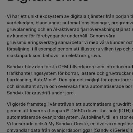
Vi har ett unikt ekosystem av digitala tjänster från början til
värdekedjan, bland annat automationslösningar, programva
gruvplanering och en AI-aktiverad fjärrövervakningstjänst
av kunder för förebyggande underhåll. Genom våra
gruvsimuleringsverktyg samarbetar vi med våra kunder oc
försäljning, till exempel genom att illustrera vilken typ och 
maskinpark som behövs i en elektrisk gruva.
Sandvik blev den första OEM-tillverkaren som introducerade
trafikhanteringssystem för borrar, lastare och gruvtruckar
fjärrlösning, AutoMine®. Den gör det möjligt för operatörer 
och simultant styra och övervaka flera automatiserade bor
Sandvik för gruvdrift under jord.
Vi gjorde framsteg i vår strävan att automatisera gruvdrift
genom att leverera Leopard® DI650i down-the-hole (DTH) 
automatiserade ovanjordssystem, AutoMine®, till en stor e
Vi lanserade också My Sandvik Onsite, en övervakningslös
omvandlar data från ovanjordsborriggar (Sandvik iSeries) til