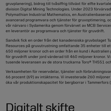
gruvplanering), bidrog till tvåsiffrig tillväxt för elfte kvartale
division Digital Mining Technologies. Under 2023 förvärvad
Polymathian Industrial Mathematics, en Australienbaserad
avancerad programvara och tjänster för gruvoptimering, oc
vår närvaro i Sydamerika genom förvärvet av MCB Services
en leverantör av programvara och tjänster för gruvdrift.
Sandvik fick en order från det kanadensiska gruvbolaget T
Resources på gruvutrustning omfattande 35 enheter till et
650 miljoner kronor och en order från en kund i Australien 
för gruvdrift under jord värderad till 460 miljoner kronor. Vi
tusende leveransen av de stora truckarna Toro® TH551 oc
Verksamheten för reservdelar, tjänster och förbrukningsvar
66 procent (69) av intäkterna. Vi investerade 260 miljoner 
öka vår produktionskapacitet för bergborrar i Tammerfors (
Digitalt skifte