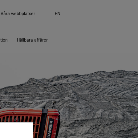
Våra webbplatser
EN
ation
Hållbara affärer
Koncernledning
Stefan Widing
Nadine Crauwels
Mats Eriksson
Cecilia Felton
Richard Harris