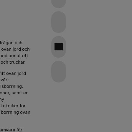
Facebook
GRI
Twitter
rfrågan och
content
Jämfört
 ovan jord och
land annat ett
 och truckar.
index
E-Mail
med
Definitioner
ift ovan jord
 vårt
lsborrning,
föregående
ioner, samt en
ny
 tekniker för
 borrning ovan
år
ramvara för