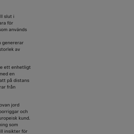
l slut i
ra för
 som används
h genererar
storlek av
 ett enhetligt
 med en
att på distans
rar från
 ovan jord
borriggar och
uropeisk kund.
ning som
l insikter för