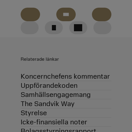
Nedladdningar
Jämfört
GRI
Tillbaka
med
content
Linkedin
Facebook
Twitter
föregående
index
år
till
E-Mail
Relaterade länkar
toppen
Koncernchefens kommentar
Uppförandekoden
Samhällsengagemang
The Sandvik Way
Styrelse
Icke-finansiella noter
Bolagsstyrningsrapport