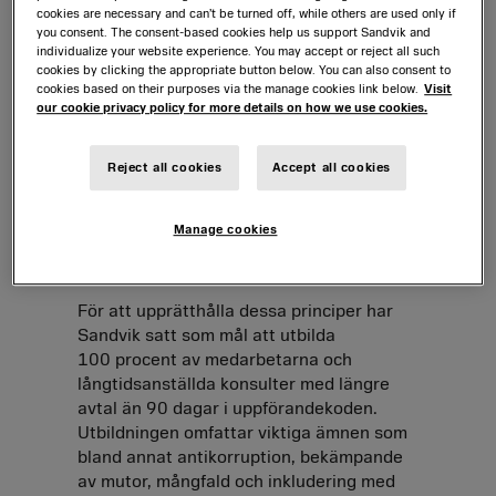
cookies are necessary and can’t be turned off, while others are used only if
you consent. The consent-based cookies help us support Sandvik and
Koncernens uppförandekod, som bygger
individualize your website experience. You may accept or reject all such
cookies by clicking the appropriate button below. You can also consent to
på våra kärnvärden, understryker vårt
cookies based on their purposes via the manage cookies link below.
Visit
starka engagemang i etiskt och
our cookie privacy policy for more details on how we use cookies.
ansvarsfullt företagande och säkerställer
efterlevnad av gällande lagar och
Reject all cookies
Accept all cookies
bestämmelser på alla marknader där vi är
verksamma. Uppförandekoden beskriver
principerna för hur våra medarbetare ska
Manage cookies
agera och ger vägledning i vårt dagliga
arbete och beslutsfattande.
För att upprätthålla dessa principer har
Sandvik satt som mål att utbilda
100 procent av medarbetarna och
långtidsanställda konsulter med längre
avtal än 90 dagar i uppförandekoden.
Utbildningen omfattar viktiga ämnen som
bland annat antikorruption, bekämpande
av mutor, mångfald och inkludering med