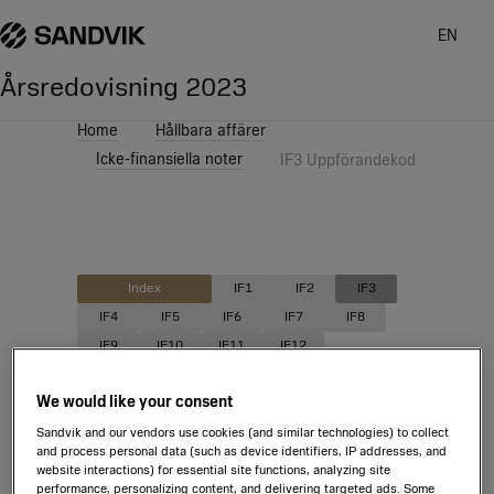
EN
Årsredovisning
2023
Home
Hållbara affärer
Icke-finansiella noter
IF3 Uppförandekod
Index
IF1
IF2
IF3
IF4
IF5
IF6
IF7
IF8
IF9
IF10
IF11
IF12
We would like your consent
IF3
Uppförandekod
Sandvik and our vendors use cookies (and similar technologies) to collect
and process personal data (such as device identifiers, IP addresses, and
website interactions) for essential site functions, analyzing site
performance, personalizing content, and delivering targeted ads. Some