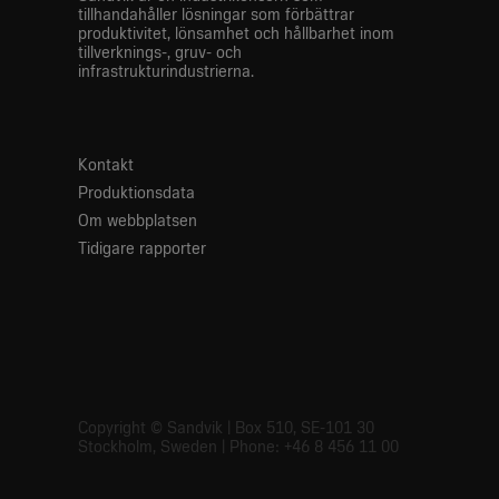
tillhandahåller lösningar som förbättrar
produktivitet, lönsamhet och hållbarhet inom
tillverknings-, gruv- och
infrastrukturindustrierna.
Kontakt
Produktionsdata
Om webbplatsen
Tidigare rapporter
LinkedIn
Instagram
Youtube
Facebook
Copyright © Sandvik | Box 510, SE-101 30
Stockholm, Sweden | Phone: +46 8 456 11 00