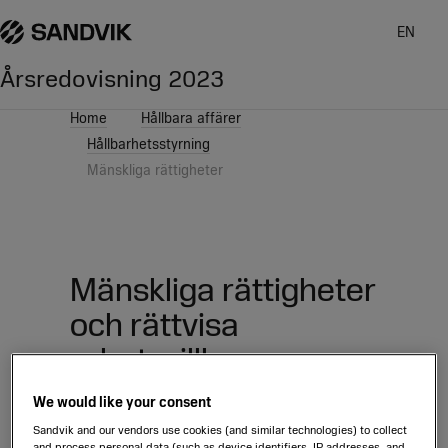
EN
Årsredovisning
2023
Home
Hållbara affärer
Hållbarhetsstyrning
Mänskliga rättigheter
Mänskliga rättigheter
och rättvisa
arbetsvillkor
We would like your consent
Sandvik and our vendors use cookies (and similar technologies) to collect
and process personal data (such as device identifiers, IP addresses, and