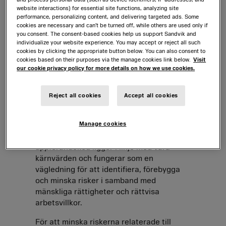
Vårt engagemang för mänskliga
website interactions) for essential site functions, analyzing site
rättigheter och rättvisa arbetsvillkor
performance, personalizing content, and delivering targeted ads. Some
bekräftas i både vår uppförandekod samt
cookies are necessary and can’t be turned off, while others are used only if
you consent. The consent-based cookies help us support Sandvik and
uppförandekod för leverantörer. Dessa
individualize your website experience. You may accept or reject all such
vägledande dokument stöds av viktiga
cookies by clicking the appropriate button below. You can also consent to
internationella ramverk, bland annat den
cookies based on their purposes via the manage cookies link below.
Visit
our cookie privacy policy for more details on how we use cookies.
allmänna förklaringen om de mänskliga
rättigheterna, Internationella
arbetsorganisationens (ILO) deklaration
Reject all cookies
Accept all cookies
om grundläggande principer och
rättigheter i arbetslivet samt FN:s
Manage cookies
vägledande principer för företag och
mänskliga rättigheter. Sandviks
uppförandekod ligger i linje med våra
kärnvärden och fungerar som en
vägledning för att identifiera, förebygga
och minska risker i samband med
mänskliga rättigheter och rättvisa
arbetsvillkor.
För att minska riskerna relaterade till