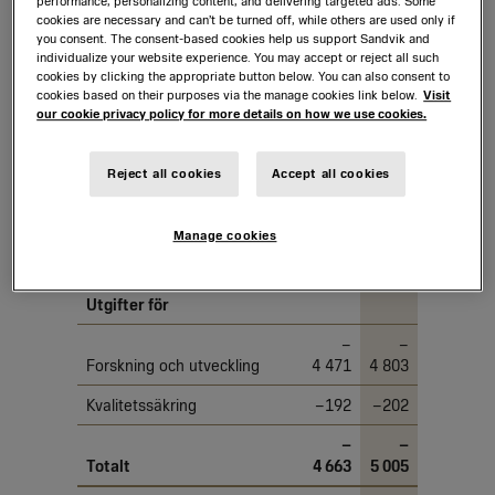
performance, personalizing content, and delivering targeted ads. Some
cookies are necessary and can’t be turned off, while others are used only if
K34
you consent. The consent-based cookies help us support Sandvik and
individualize your website experience. You may accept or reject all such
cookies by clicking the appropriate button below. You can also consent to
cookies based on their purposes via the manage cookies link below.
Visit
K6
Forskning och
our cookie privacy policy for more details on how we use cookies.
utveckling
Reject all cookies
Accept all cookies
Manage cookies
2022
2023
Utgifter för
–
–
Forskning och utveckling
4 471
4 803
Kvalitetssäkring
–192
–202
–
–
Totalt
4 663
5 005