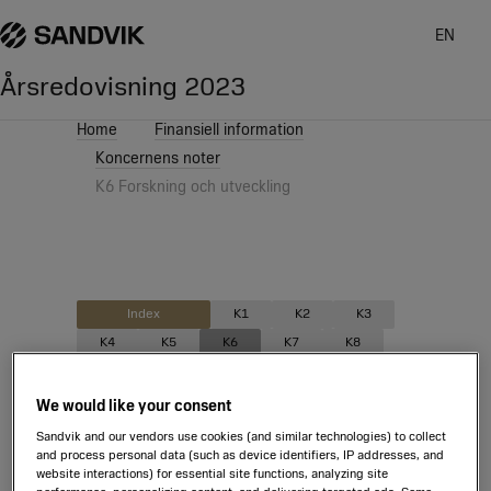
EN
Årsredovisning
2023
Home
Finansiell information
Koncernens noter
K6 Forskning och utveckling
Index
K1
K2
K3
K4
K5
K6
K7
K8
K9
K10
K11
K12
K13
K14
K15
K16
K17
K18
We would like your consent
K19
K20
K21
K22
K23
Sandvik and our vendors use cookies (and similar technologies) to collect
and process personal data (such as device identifiers, IP addresses, and
K24
K25
K26
K27
K28
website interactions) for essential site functions, analyzing site
K29
K30
K31
K32
K33