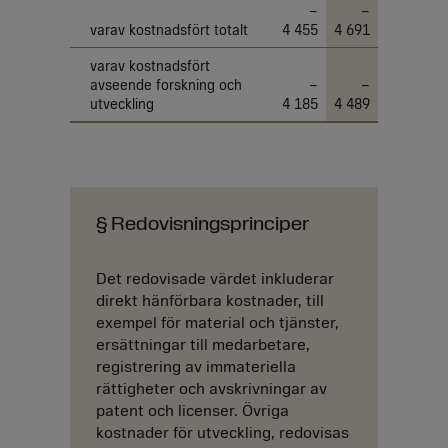
–
–
varav kostnadsfört totalt
4 455
4 691
varav kostnadsfört
avseende forskning och
–
–
utveckling
4 185
4 489
§ Redovisningsprinciper
Det redovisade värdet inkluderar
direkt hänförbara kostnader, till
exempel för material och tjänster,
ersättningar till medarbetare,
registrering av immateriella
rättigheter och avskrivningar av
patent och licenser. Övriga
kostnader för utveckling, redovisas