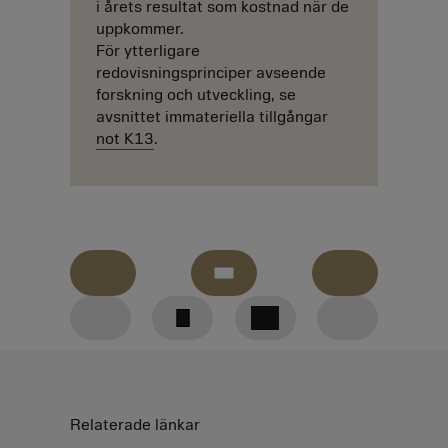
i årets resultat som kostnad när de
uppkommer.
För ytterligare
redovisningsprinciper avseende
forskning och utveckling, se
avsnittet immateriella tillgångar
not K13
.
Nedladdningar
Jämfört
GRI
Tillbaka
med
content
Linkedin
Facebook
Twitter
föregående
index
år
till
E-Mail
Relaterade länkar