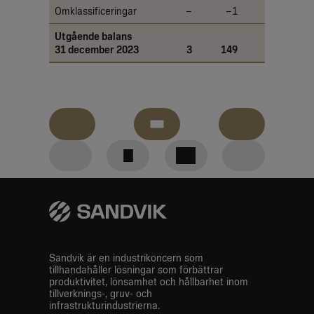
Omklassificeringar
–
–1
–
Utgående balans
31 december 2023
3
149
178
Nedladdningar
Jämfört
GRI
Tillbaka
med
content
Linkedin
Facebook
Twitter
föregående
index
år
till
E-Mail
toppen
Sandvik är en industrikoncern som
tillhandahåller lösningar som förbättrar
produktivitet, lönsamhet och hållbarhet inom
tillverknings-, gruv- och
infrastrukturindustrierna.