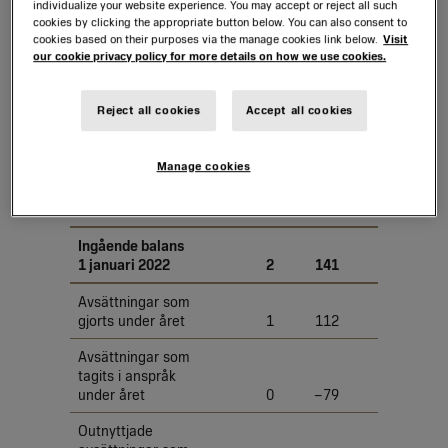
individualize your website experience. You may accept or reject all such
M17
Övriga
cookies by clicking the appropriate button below. You can also consent to
cookies based on their purposes via the manage cookies link below.
Visit
avsättningar
our cookie privacy policy for more details on how we use cookies.
Reject all cookies
Accept all cookies
Om­
Manage cookies
struktur­
Personal­
Garantie­
eringsåt­
relaterade
Mil
åtaganden
gärder
förmåner
ga
Ingående balans
1 januari 2022
2
141
129
Avsättningar som
gjorts under året
1
112
85
Avsättningar som
tagits i anspråk
under året
0
–79
–78
Outnyttjade