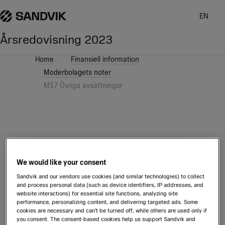
EN
Årsredovisning
2023
Home
Finansiell information
Moderbolagets noter
M17 Övriga avsättningar
Index
M1
M2
M3
M4
M5
M6
M7
M8
We would like your consent
M9
M10
M11
M12
M13
Sandvik and our vendors use cookies (and similar technologies) to collect
M14
M15
M16
M17
M18
and process personal data (such as device identifiers, IP addresses, and
website interactions) for essential site functions, analyzing site
M19
M20
M21
M22
M23
performance, personalizing content, and delivering targeted ads. Some
cookies are necessary and can’t be turned off, while others are used only if
you consent. The consent-based cookies help us support Sandvik and