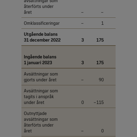
avsättningar som
återförts under
året
–
–
0
Omklassificeringar
–
1
–1
Utgående balans
31 december 2022
3
175
135
Ingående balans
1 januari 2023
3
175
135
Avsättningar som
gjorts under året
–
90
125
Avsättningar som
tagits i anspråk
under året
0
–115
–82
Outnyttjade
avsättningar som
återförts under
året
–
0
–