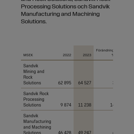
Processing Solutions och Sandvik
Manufacturing and Machining
Solutions.
Orderingång per affärsområde
Förändring,
Förändri
MSEK
2022
2023
%
Sandvik
Mining and
Rock
Solutions
62 895
64 527
3
Sandvik Rock
Processing
Solutions
9 874
11 238
14
–
Sandvik
Manufacturing
and Machining
Solutions
46 428
49 247
6