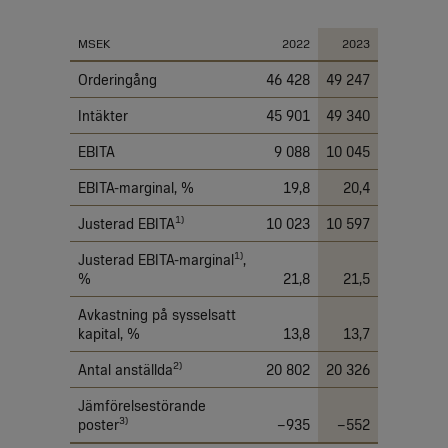
MSEK
2022
2023
Orderingång
46 428
49 247
Intäkter
45 901
49 340
EBITA
9 088
10 045
EBITA-marginal, %
19,8
20,4
1)
Justerad EBITA
10 023
10 597
1)
Justerad EBITA-marginal
,
%
21,8
21,5
Avkastning på sysselsatt
kapital, %
13,8
13,7
2)
Antal anställda
20 802
20 326
Jämförelsestörande
3)
poster
–935
–552