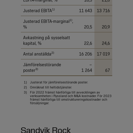
EBITA-marginal, %
18,3
21,0
1)
Justerad EBITA
11 643
13 716
1)
Justerad EBITA-marginal
,
%
20,5
20,9
Avkastning på sysselsatt
kapital, %
22,6
24,6
2)
Antal anställda
16 206
17 019
Jämförelsestörande
–
3)
poster
1 264
67
1)
Justerat för jämförelsestörande poster.
2)
Omräknat till heltidstjänster.
3)
För 2022 främst hänförliga till avvecklingen av
verksamheten i Ryssland och M&A kostnader. För 2023
främst hänförliga till omstruktureringskostnader och
försäljningar.
Sandvik Rock