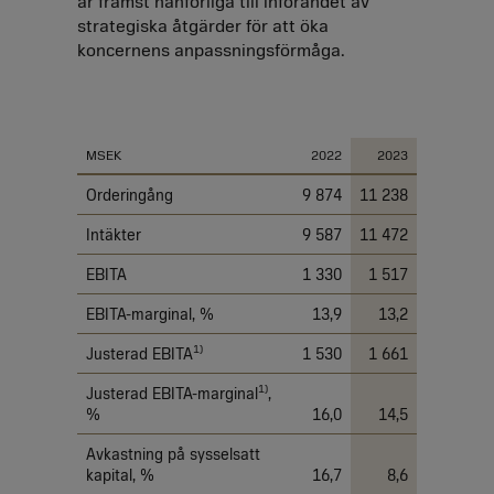
är främst hänförliga till införandet av
strategiska åtgärder för att öka
koncernens anpassningsförmåga.
Finansiell översikt
MSEK
2022
2023
Orderingång
9 874
11 238
Intäkter
9 587
11 472
EBITA
1 330
1 517
EBITA-marginal, %
13,9
13,2
1)
Justerad EBITA
1 530
1 661
1)
Justerad EBITA-marginal
,
%
16,0
14,5
Avkastning på sysselsatt
kapital, %
16,7
8,6