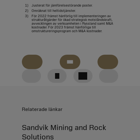
1)
Justerat för jämförelsestörande poster.
2)
Omräknat till heltidstjänster.
3)
För 2022 främst hänförlig till implementeringen av
strukturåtgärder för ökad strategisk motståndskraft,
avvecklingen av verksamheten i Ryssland samt M&A
kostnader. För 2023 främst hänförliga till
omstruktureringsprogram och M&A kostnader.
Nedladdningar
Jämfört
GRI
Tillbaka
med
content
Linkedin
Facebook
Twitter
föregående
index
år
till
E-Mail
Relaterade länkar
toppen
Sandvik Mining and Rock
Solutions