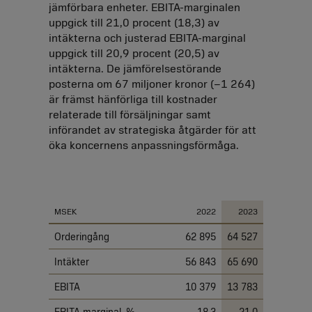
jämförbara enheter. EBITA-marginalen
uppgick till 21,0 procent (18,3) av
intäkterna och justerad EBITA-marginal
uppgick till 20,9 procent (20,5) av
intäkterna. De jämförelsestörande
posterna om 67 miljoner kronor (
–1 264
)
är främst hänförliga till kostnader
relaterade till försäljningar samt
införandet av strategiska åtgärder för att
öka koncernens anpassningsförmåga.
Finansiell översikt
MSEK
2022
2023
Orderingång
62 895
64 527
Intäkter
56 843
65 690
EBITA
10 379
13 783