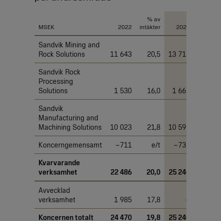
% av
% av
MSEK
2022
intäkter
2023
intäkter
Sandvik Mining and
Rock Solutions
11 643
20,5
13 716
20,9
Sandvik Rock
Processing
Solutions
1 530
16,0
1 661
14,5
Sandvik
Manufacturing and
Machining Solutions
10 023
21,8
10 597
21,5
Koncerngemensamt
–711
e/t
–733
e/t
Kvarvarande
verksamhet
22 486
20,0
25 240
20,0
Avvecklad
verksamhet
1 985
17,8
–
–
Koncernen totalt
24 470
19,8
25 240
20,0