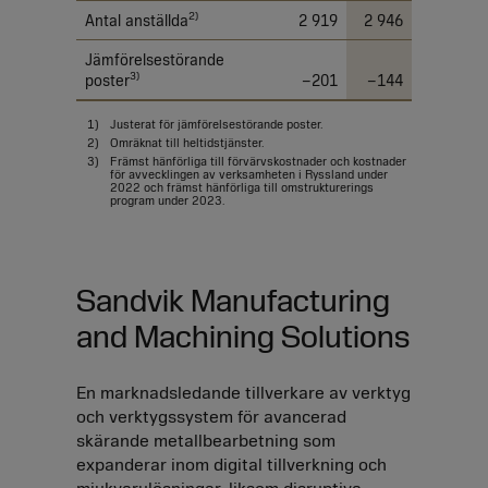
2)
Antal anställda
2 919
2 946
Jämförelsestörande
3)
poster
–201
–144
1)
Justerat för jämförelsestörande poster.
2)
Omräknat till heltidstjänster.
3)
Främst hänförliga till förvärvskostnader och kostnader
för avvecklingen av verksamheten i Ryssland under
2022 och främst hänförliga till omstrukturerings
program under 2023.
Sandvik Manufacturing
and Machining Solutions
En marknadsledande tillverkare av verktyg
och verktygssystem för avancerad
skärande metallbearbetning som
expanderar inom digital tillverkning och