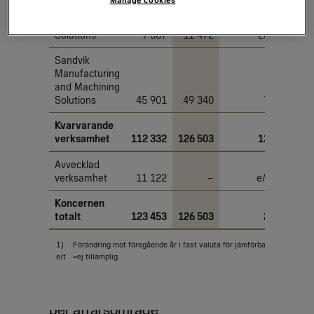
Manage cookies
Sandvik Rock
Processing
Solutions
9 587
11 472
20
Sandvik
Manufacturing
and Machining
Solutions
45 901
49 340
7
Kvarvarande
verksamhet
112 332
126 503
13
Avvecklad
verksamhet
11 122
–
e/t
Koncernen
totalt
123 453
126 503
2
1)
Förändring mot föregående år i fast valuta för jämförbara enheter.
e/t
=ej tillämplig.
Justerad EBITA och justerad EBITA-margin
per affärsområde