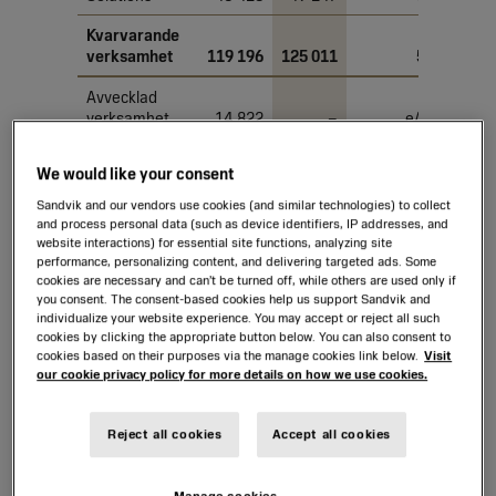
Kvarvarande
verksamhet
119 196
125 011
5
Avvecklad
verksamhet
14 822
–
e/t
Koncernen
We would like your consent
totalt
134 019
125 011
–7
Sandvik and our vendors use cookies (and similar technologies) to collect
and process personal data (such as device identifiers, IP addresses, and
1)
Förändring mot föregående år i fast valuta för jämförbara enheter.
website interactions) for essential site functions, analyzing site
e/t
=ej tillämplig.
performance, personalizing content, and delivering targeted ads. Some
cookies are necessary and can’t be turned off, while others are used only if
Intäkter per affärsområde
you consent. The consent-based cookies help us support Sandvik and
individualize your website experience. You may accept or reject all such
cookies by clicking the appropriate button below. You can also consent to
Förändring,
Förändri
cookies based on their purposes via the manage cookies link below.
Visit
MSEK
2022
2023
%
our cookie privacy policy for more details on how we use cookies.
Sandvik
Mining and
Reject all cookies
Accept all cookies
Rock
Solutions
56 843
65 690
16