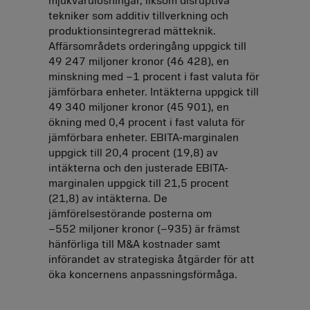
mjukvarulösningar, liksom disruptiva
tekniker som additiv tillverkning och
produktionsintegrerad mätteknik.
Affärsområdets orderingång uppgick till
49 247 miljoner kronor (46 428), en
minskning med
–1
procent i fast valuta för
jämförbara enheter. Intäkterna uppgick till
49 340 miljoner kronor (45 901), en
ökning med 0,4 procent i fast valuta för
jämförbara enheter. EBITA-marginalen
uppgick till 20,4 procent (19,8) av
intäkterna och den justerade EBITA-
marginalen uppgick till 21,5 procent
(21,8) av intäkterna. De
jämförelsestörande posterna om
–552 miljoner
kronor (
–935
) är främst
hänförliga till M&A kostnader samt
införandet av strategiska åtgärder för att
öka koncernens anpassningsförmåga.
Finansiell översikt